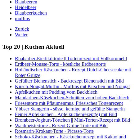
Blaubeeren
Heidelbeer
Blaubeerkuchen
muffins
Zurück
Weiter
Top 20 | Kuchen Aktuell
Rhabarber-Eierlikörtorte || Tortenrezept mit Vollkornmehl
Erdbeer-Mousse-Torte - köstliche Erdbeertorte
Holländischer Käsekuchen - Rezept Dutch-Cheesecake mit
Roter Grütze
Gefüllter Bienenstich - Backrezept Bienenstich mit Bild
Kirsch-Nougat-Muffin - Muffins mit Kirschen und Nougat
Apfelkuchen mit Pudding vom Backblech
Mandarinen-Käsekuchen-Schnitten vom hohen Backblech
Friesentorte mit Pflaumenmus, Friesisches Tortenrezept
Ybbser Stangerln - süsse, kernige und gefüllte Stangerln
Feiner Apfelkuchen - Apfelkuchenrezept(e) mit Bild
Brombeer-Joghurt-Törtchen || Mini-Torten-Rezept mit Bild
Waldmeistertorte - Rezept Grüne Torte mit Bild
Rosmarin-Krokant-Torte - Picasso-Torte
Schoko-Käsekuchen - Käsekuchenrezept mit Kakao und