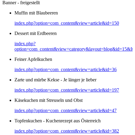
Banner - freigestellt
Muffin mit Blaubeeren
index.php?option=com_content&view=article&id=150
Dessert mit Erdbeeren
index.php?
option=com_content&view=category&layout=blog&id=15&It
Feiner Apfelkuchen
index.php?option=com_content&view=article&id=36
Zarte und mürbe Kekse - Je länger je lieber
index.php?option=com_content&view=article&id=197
Käsekuchen mit Streuseln und Obst
index.php?option=com_content&view=article&id=47
Topfenkuchen - Kuchenrezept aus Österreich
index.php?option=com_content&view=article&id=382