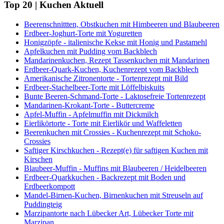
Top 20 | Kuchen Aktuell
Beerenschnittten, Obstkuchen mit Himbeeren und Blaubeeren
Erdbeer-Joghurt-Torte mit Yoguretten
Honigzöpfe - italienische Kekse mit Honig und Pastamehl
Apfelkuchen mit Pudding vom Backblech
Mandarinenkuchen, Rezept Tassenkuchen mit Mandarinen
Erdbeer-Quark-Kuchen, Kuchenrezept vom Backblech
Amerikanische Zitronentorte - Tortenrezept mit Bild
Erdbeer-Stachelbeer-Torte mit Löffelbiskuits
Bunte Beeren-Schmand-Torte - Laktosefreie Tortenrezept
Mandarinen-Krokant-Torte - Buttercreme
Apfel-Muffin - Apfelmuffin mit Dickmilch
Eierlikörtorte - Torte mit Eierlikör und Waffeletten
Beerenkuchen mit Crossies - Kuchenrezept mit Schoko-
Crossies
Saftiger Kirschkuchen - Rezept(e) für saftigen Kuchen mit
Kirschen
Blaubeer-Muffin - Muffins mit Blaubeeren / Heidelbeeren
Erdbeer-Quarkkuchen - Backrezept mit Boden und
Erdbeerkompott
Mandel-Birnen-Kuchen, Birnenkuchen mit Streuseln auf
Puddingteig
Marzipantorte nach Lübecker Art, Lübecker Torte mit
Marzipan