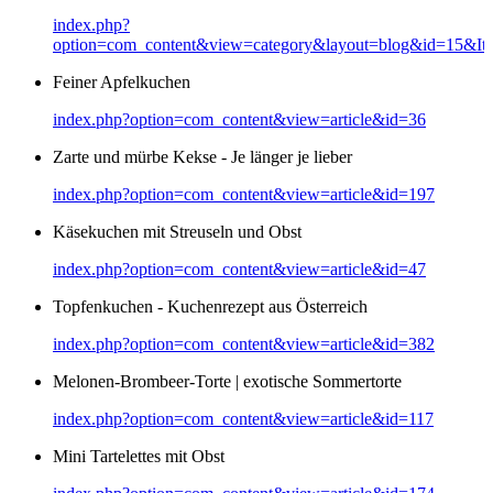
index.php?
option=com_content&view=category&layout=blog&id=15&It
Feiner Apfelkuchen
index.php?option=com_content&view=article&id=36
Zarte und mürbe Kekse - Je länger je lieber
index.php?option=com_content&view=article&id=197
Käsekuchen mit Streuseln und Obst
index.php?option=com_content&view=article&id=47
Topfenkuchen - Kuchenrezept aus Österreich
index.php?option=com_content&view=article&id=382
Melonen-Brombeer-Torte | exotische Sommertorte
index.php?option=com_content&view=article&id=117
Mini Tartelettes mit Obst