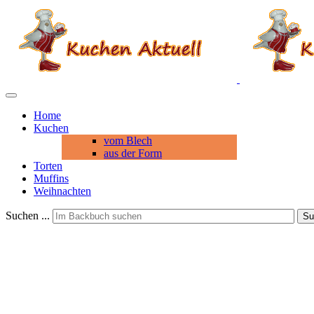
Home
Kuchen
vom Blech
aus der Form
Torten
Muffins
Weihnachten
Suchen ...
Su