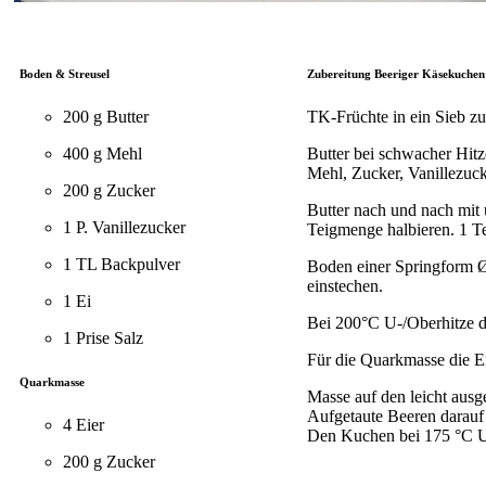
Boden & Streusel
Zubereitung Beeriger Käsekuchen
200 g Butter
TK-Früchte in ein Sieb z
400 g Mehl
Butter bei schwacher Hitz
Mehl, Zucker, Vanillezuck
200 g Zucker
Butter nach und nach mit u
1 P. Vanillezucker
Teigmenge halbieren. 1 Tei
1 TL Backpulver
Boden einer Springform Ø
einstechen.
1 Ei
Bei 200°C U-/Oberhitze 
1 Prise Salz
Für die Quarkmasse die E
Quarkmasse
Masse auf den leicht aus
Aufgetaute Beeren darauf 
4 Eier
Den Kuchen bei 175 °C U
200 g Zucker