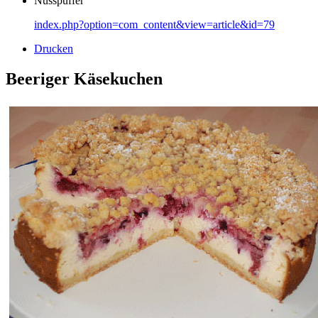
Nusspuffer
index.php?option=com_content&view=article&id=79
Drucken
Beeriger Käsekuchen