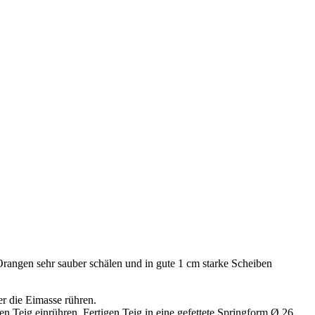
rangen sehr sauber schälen und in gute 1 cm starke Scheiben
r die Eimasse rühren.
 Teig einrühren. Fertigen Teig in eine gefettete Springform Ø 26